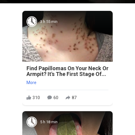
3 h 55 min
Find Papillomas On Your Neck Or
Armpit? It's The First Stage Of...
More
310
60
87
5 h 18 min