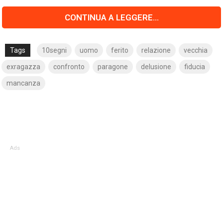
CONTINUA A LEGGERE...
Tags
10segni
uomo
ferito
relazione
vecchia
exragazza
confronto
paragone
delusione
fiducia
mancanza
Ads