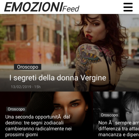
EMOZIONI
Feed
Oroscopo
I segreti della donna Vergine
13/02/2019 - 15h
Oroscopo
Oroscopo
Una seconda opportunitÃ dal
destino: tre segni zodiacali
Non Ã¨ sempre am
cambieranno radicalmente nei
differenza tra att
prossimi giorni
mancanza e dipen