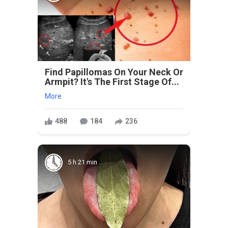
Find Papillomas On Your Neck Or
Armpit? It's The First Stage Of...
More
488
184
236
5 h 21 min