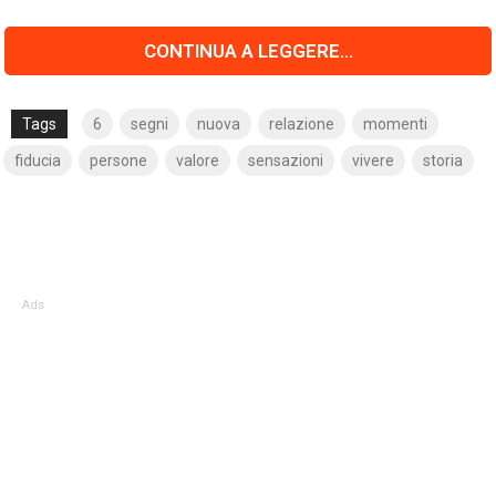
CONTINUA A LEGGERE...
Tags
6
segni
nuova
relazione
momenti
fiducia
persone
valore
sensazioni
vivere
storia
Ads