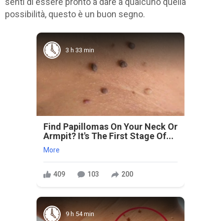
senti di essere pronto a dare a qualcuno quella
possibilità, questo è un buon segno.
3 h 33 min
Find Papillomas On Your Neck Or
Armpit? It's The First Stage Of...
More
409
103
200
9 h 54 min