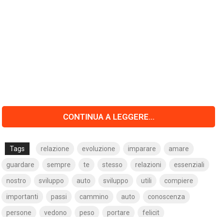
CONTINUA A LEGGERE...
Tags
relazione
evoluzione
imparare
amare
guardare
sempre
te
stesso
relazioni
essenziali
nostro
sviluppo
auto
sviluppo
utili
compiere
importanti
passi
cammino
auto
conoscenza
persone
vedono
peso
portare
felicit