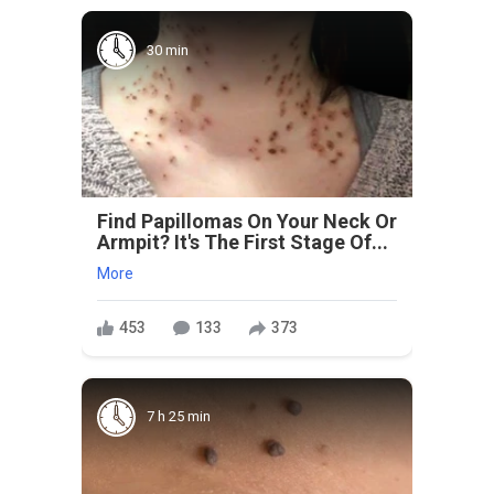
30 min
Find Papillomas On Your Neck Or
Armpit? It's The First Stage Of...
More
453
133
373
7 h 25 min