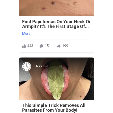
Find Papillomas On Your Neck Or
Armpit? It's The First Stage Of...
More
443
151
199
8 h 29 min
This Simple Trick Removes All
Parasites From Your Body!