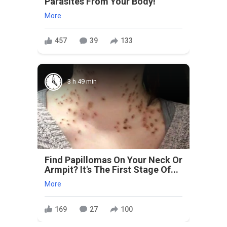
Parasites From Your Body!
More
457
39
133
3 h 49 min
Find Papillomas On Your Neck Or
Armpit? It's The First Stage Of...
More
169
27
100