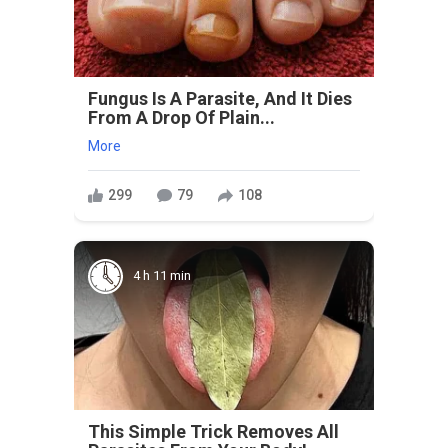
Fungus Is A Parasite, And It Dies
From A Drop Of Plain...
More
299
79
108
4 h 11 min
This Simple Trick Removes All