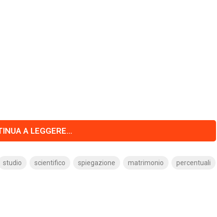
INUA A LEGGERE...
studio
scientifico
spiegazione
matrimonio
percentuali