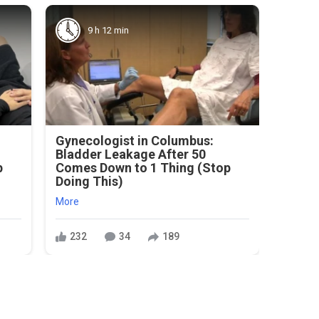
9 h 12 min
Gynecologist in Columbus:
Bladder Leakage After 50
p
Comes Down to 1 Thing (Stop
Doing This)
More
232
34
189