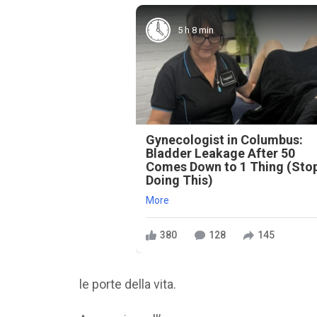
5 h 8 min
Gynecologist in Columbus:
Bladder Leakage After 50
Comes Down to 1 Thing (Sto
Doing This)
More
380
128
145
le porte della vita.