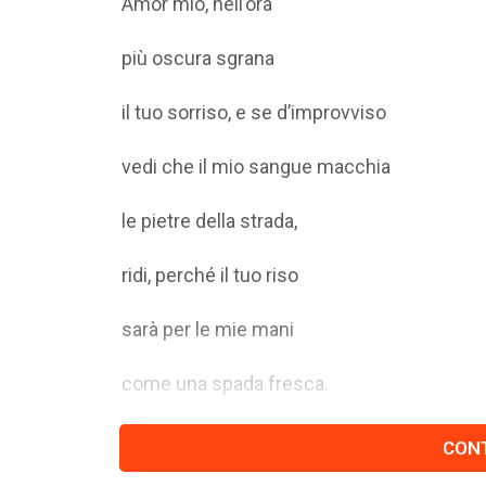
Amor mio, nell’ora
più oscura sgrana
il tuo sorriso, e se d’improvviso
vedi che il mio sangue macchia
le pietre della strada,
ridi, perché il tuo riso
sarà per le mie mani
come una spada fresca.
CONT