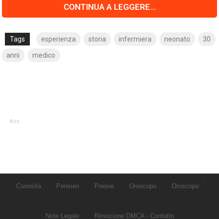
CONTINUA A LEGGERE...
Tags
esperienza
storia
infermiera
neonato
30
anni
medico
Ads
Curiosità
Pensieri
Poesie
Oroscopo
Oroscopo
Note Legale
Rimozione DMCA - Contatto