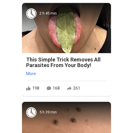
2 h 45 min
This Simple Trick Removes All
Parasites From Your Body!
More
198
168
261
5 h 39 min