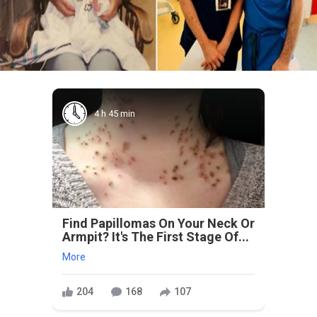
4 h 45 min
Find Papillomas On Your Neck Or
Armpit? It's The First Stage Of...
More
204
168
107