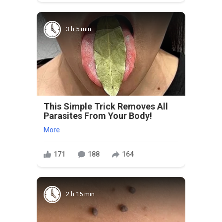
3 h 5 min
This Simple Trick Removes All
Parasites From Your Body!
More
171
188
164
2 h 15 min