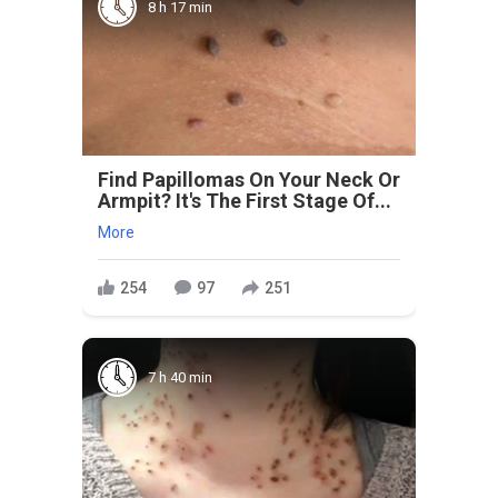
8 h 17 min
Find Papillomas On Your Neck Or
Armpit? It's The First Stage Of...
More
254
97
251
7 h 40 min