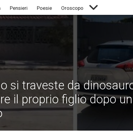
à
Pensieri
Poesie
Oroscopo
 si traveste da dinosaur
e il proprio figlio dopo un
o