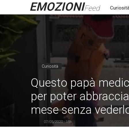
EMOZIONI
Feed
Curiosit
Curiosità
Questo papà medico
per poter abbracciar
mese senza vederl
07/05/2020 - 15h