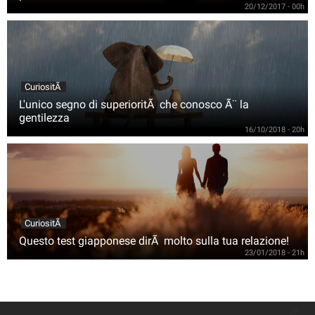
20/12/2017 - 00h
CuriositÃ
L'unico segno di superioritÃ che conosco Ã¨ la
gentilezza
16/10/2018 - 20h
CuriositÃ
Questo test giapponese dirÃ molto sulla tua relazione!
23/01/2018 - 21h