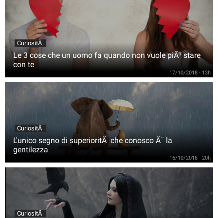
CuriositÃ
Le 3 cose che un uomo fa quando non vuole piÃ¹ stare
con te
17/10/2018 - 13h
CuriositÃ
L'unico segno di superioritÃ che conosco Ã¨ la
gentilezza
16/10/2018 - 20h
CuriositÃ