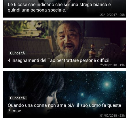
Le 6 cose che indicano che sei una strega bianca e
quindi una persona speciale.
23/10/2017 - 20h
CuriositÃ
4 insegnamenti del Tao per trattare persone difficili
25/08/2018 - 19h
CuriositÃ
Quando una donna non ama piÃ¹ il suo uomo fa queste
7 cose:
01/02/2018 - 23h