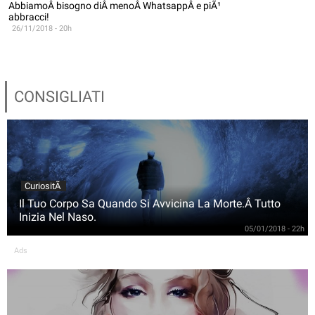
AbbiamoÂ bisogno diÂ menoÂ WhatsappÂ e piÃ¹
abbracci!
26/11/2018 - 20h
CONSIGLIATI
CuriositÃ
Il Tuo Corpo Sa Quando Si Avvicina La Morte.Â Tutto
Inizia Nel Naso.
05/01/2018 - 22h
Ads