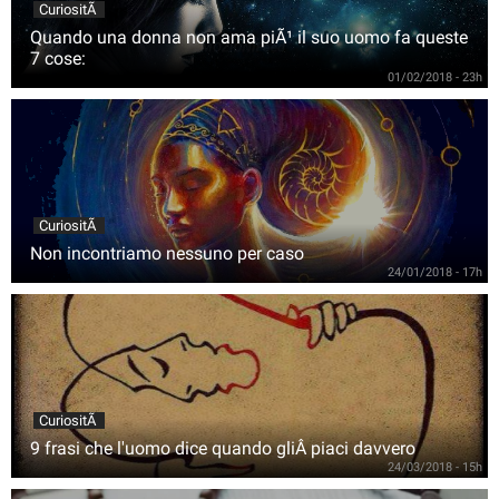
CuriositÃ
Quando una donna non ama piÃ¹ il suo uomo fa queste
7 cose:
01/02/2018 - 23h
CuriositÃ
Non incontriamo nessuno per caso
24/01/2018 - 17h
CuriositÃ
9 frasi che l'uomo dice quando gliÂ piaci davvero
24/03/2018 - 15h