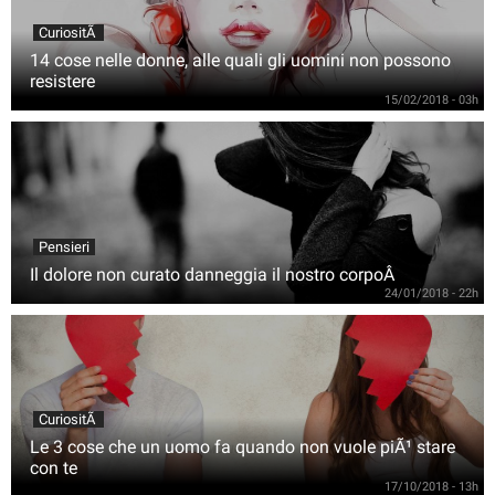
CuriositÃ
14 cose nelle donne, alle quali gli uomini non possono
resistere
15/02/2018 - 03h
Pensieri
Il dolore non curato danneggia il nostro corpoÂ
24/01/2018 - 22h
CuriositÃ
Le 3 cose che un uomo fa quando non vuole piÃ¹ stare
con te
17/10/2018 - 13h