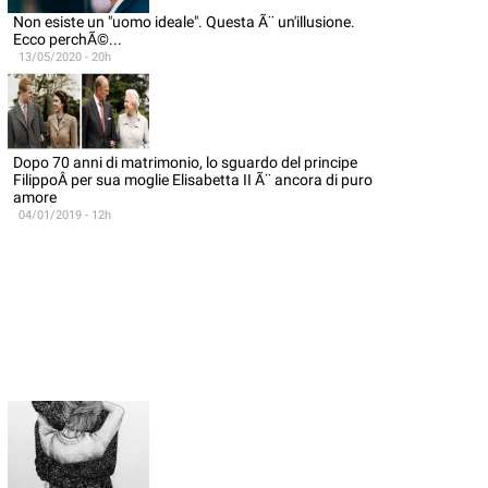
Non esiste un "uomo ideale". Questa Ã¨ un'illusione.
Ecco perchÃ©...
13/05/2020 - 20h
Dopo 70 anni di matrimonio, lo sguardo del principe
FilippoÂ per sua moglie Elisabetta II Ã¨ ancora di puro
amore
04/01/2019 - 12h