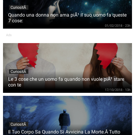
CuriositÃ
Quando una donna non ama piÃ¹ il suo uomo fa queste
7 cose:
01/02/2018 - 23h
Ads
CuriositÃ
Le 3 cose che un uomo fa quando non vuole piÃ¹ stare
con te
17/10/2018 - 13h
CuriositÃ
Il Tuo Corpo Sa Quando Si Avvicina La Morte.Â Tutto