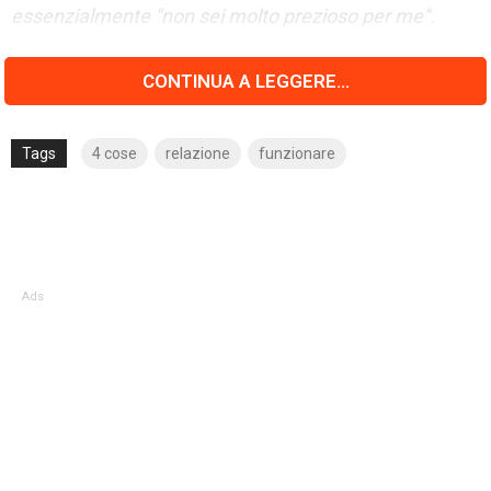
essenzialmente "non sei molto prezioso per me".
CONTINUA A LEGGERE...
Tags
4 cose
relazione
funzionare
Ads