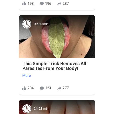
198
196
287
9 h 39 min
This Simple Trick Removes All
Parasites From Your Body!
More
204
123
277
2 h 23 min