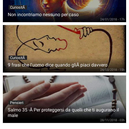
CuriositÃ
Non incontriamo nessuno per caso
24/01/2018 - 17h
CuriositÃ
9 frasi che l'uomo dice quando gliÂ piaci davvero
24/03/2018 - 15h
Pensieri
Salmo 35 -Â Per proteggersi da quelli che ti augurano il
male
28/11/2018 - 03h