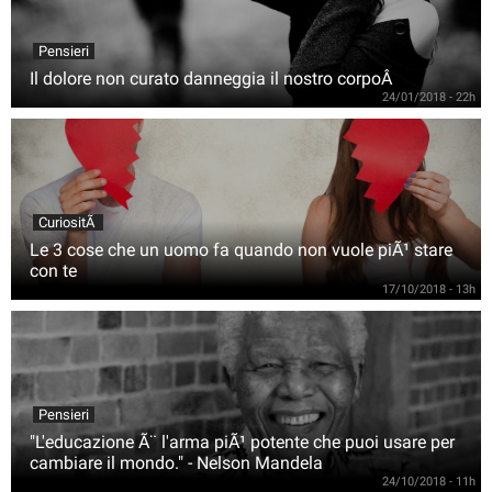
Pensieri
Il dolore non curato danneggia il nostro corpoÂ
24/01/2018 - 22h
CuriositÃ
Le 3 cose che un uomo fa quando non vuole piÃ¹ stare
con te
17/10/2018 - 13h
Pensieri
"L'educazione Ã¨ l'arma piÃ¹ potente che puoi usare per
cambiare il mondo." - Nelson Mandela
24/10/2018 - 11h