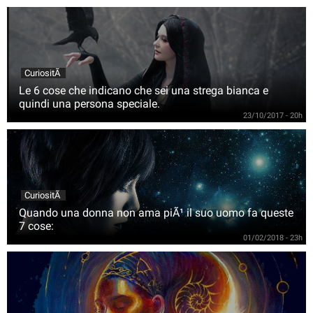
CuriositÃ
Le 6 cose che indicano che sei una strega bianca e
quindi una persona speciale.
23/10/2017 - 20h
CuriositÃ
Quando una donna non ama piÃ¹ il suo uomo fa queste
7 cose:
01/02/2018 - 23h