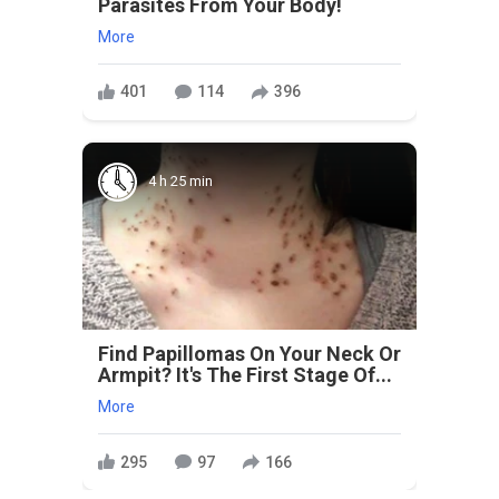
Parasites From Your Body!
More
401
114
396
4 h 25 min
Find Papillomas On Your Neck Or
Armpit? It's The First Stage Of...
More
295
97
166