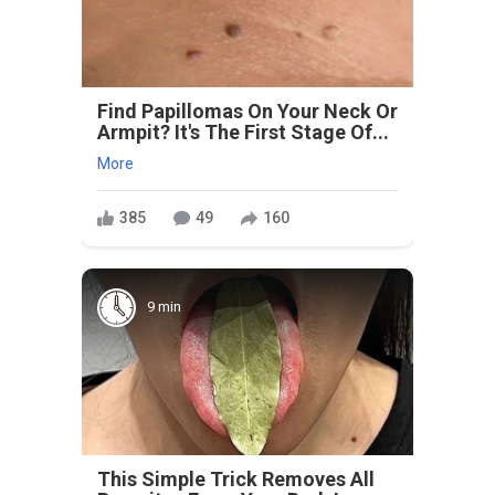
Find Papillomas On Your Neck Or
Armpit? It's The First Stage Of...
More
385
49
160
9 min
This Simple Trick Removes All