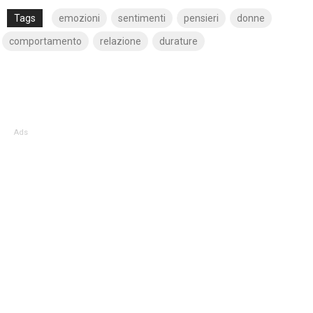
Tags
emozioni
sentimenti
pensieri
donne
comportamento
relazione
durature
Ads