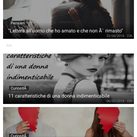
Pensieri
"Lettera all'uomo che ho amato e che non Ã¨ rimasto"
22/06/2018 - 23h
Ads
CuriositÃ
11 caratteristiche di una donna indimenticabile
06/02/2018 - 02h
CuriositÃ