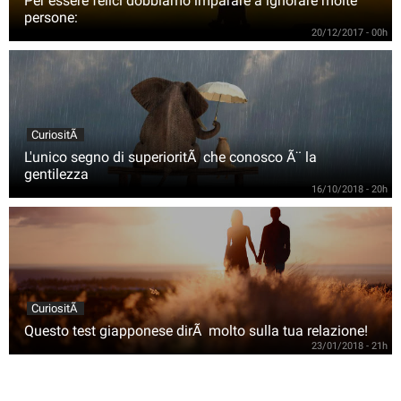
Per essere felici dobbiamo imparare a ignorare molte
persone:
20/12/2017 - 00h
CuriositÃ
L'unico segno di superioritÃ che conosco Ã¨ la
gentilezza
16/10/2018 - 20h
CuriositÃ
Questo test giapponese dirÃ molto sulla tua relazione!
23/01/2018 - 21h