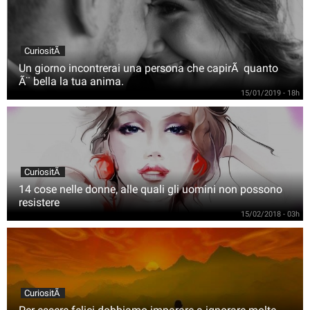
CuriositÃ
Un giorno incontrerai una persona che capirÃ quanto
Ã¨ bella la tua anima.
15/01/2019 - 18h
CuriositÃ
14 cose nelle donne, alle quali gli uomini non possono
resistere
15/02/2018 - 03h
CuriositÃ