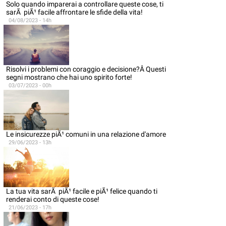
Solo quando imparerai a controllare queste cose, ti
sarÃ piÃ¹ facile affrontare le sfide della vita!
04/08/2023 - 14h
Risolvi i problemi con coraggio e decisione?Â Questi
segni mostrano che hai uno spirito forte!
03/07/2023 - 00h
Le insicurezze piÃ¹ comuni in una relazione d'amore
29/06/2023 - 13h
La tua vita sarÃ piÃ¹ facile e piÃ¹ felice quando ti
renderai conto di queste cose!
21/06/2023 - 17h