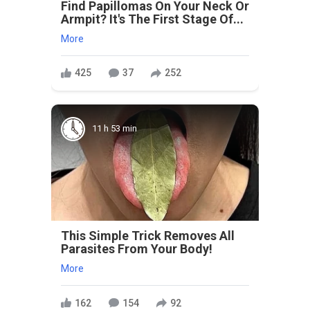
Find Papillomas On Your Neck Or
Armpit? It's The First Stage Of...
More
425
37
252
11 h 53 min
This Simple Trick Removes All
Parasites From Your Body!
More
162
154
92