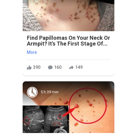
Find Papillomas On Your Neck Or
Armpit? It's The First Stage Of...
More
390
160
149
5 h 39 min