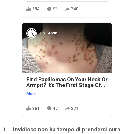
394
93
340
6 h 14 min
Find Papillomas On Your Neck Or
Armpit? It's The First Stage Of...
More
351
47
321
1. L'invidioso non ha tempo di prendersi cura