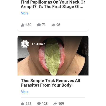
Find Papillomas On Your Neck Or
Armpit? It's The First Stage Of...
More
430
73
98
1 h 48 min
This Simple Trick Removes All
Parasites From Your Body!
More
272
128
109