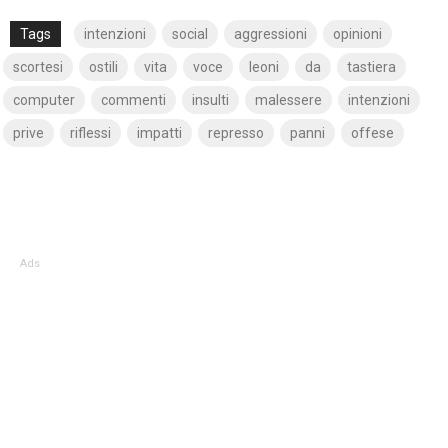
Tags
intenzioni
social
aggressioni
opinioni
scortesi
ostili
vita
voce
leoni
da
tastiera
computer
commenti
insulti
malessere
intenzioni
prive
riflessi
impatti
represso
panni
offese
Ads