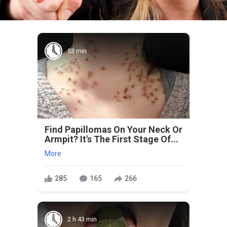
53 min
Find Papillomas On Your Neck Or
Armpit? It's The First Stage Of...
More
285
165
266
2 h 43 min