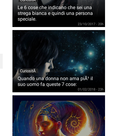
Le 6 cose che indicano che sei una
strega bianca e quindi una persona
speciale.
23/10/2017 - 20h
CuriositÃ
Quando una donna non ama piÃ¹ il
suo uomo fa queste 7 cose:
01/02/2018 - 23h