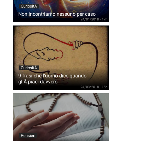
CuriositÃ
Non incontriamo nessuno per caso
24/01/2018 - 17h
CuriositÃ
9 frasi che l'uomo dice quando
gliÂ piaci davvero
24/03/2018 - 15h
Pensieri