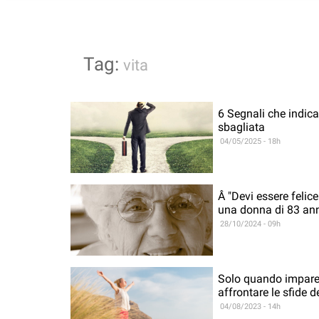
Tag:
vita
6 Segnali che indica
sbagliata
04/05/2025 - 18h
Â "Devi essere felice
una donna di 83 an
28/10/2024 - 09h
Solo quando imparera
affrontare le sfide de
04/08/2023 - 14h