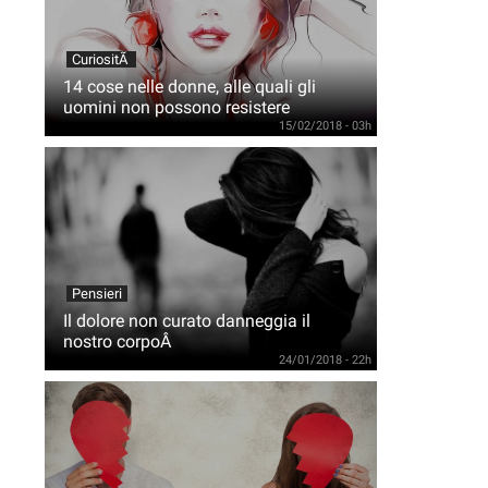
CuriositÃ
14 cose nelle donne, alle quali gli
uomini non possono resistere
15/02/2018 - 03h
Pensieri
Il dolore non curato danneggia il
nostro corpoÂ
24/01/2018 - 22h