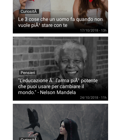
CuriositÃ
Le 3 cose che un uomo fa quando non
vuole piÃ¹ stare con te
17/10/2018 - 13h
Pensieri
"L'educazione Ã¨ l'arma piÃ¹ potente
che puoi usare per cambiare il
mondo." - Nelson Mandela
24/10/2018 - 11h
CuriositÃ