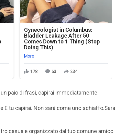
Gynecologist in Columbus:
Bladder Leakage After 50
p
Comes Down to 1 Thing (Stop
Doing This)
More
178
63
234
e un paio di frasi, capirai immediatamente.
le.E tu capirai. Non sarà come uno schiaffo.Sarà
ntro casuale organizzato dal tuo comune amico.