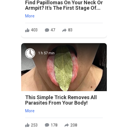
Find Papillomas On Your Neck Or
Armpit? It's The First Stage Of...
More
403
47
83
1 h 57 min
This Simple Trick Removes All
Parasites From Your Body!
More
253
178
208