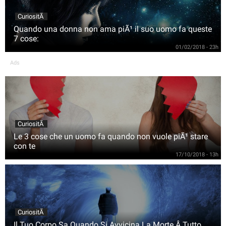
CuriositÃ
Quando una donna non ama piÃ¹ il suo uomo fa queste
7 cose:
01/02/2018 - 23h
Ads
CuriositÃ
Le 3 cose che un uomo fa quando non vuole piÃ¹ stare
con te
17/10/2018 - 13h
CuriositÃ
Il Tuo Corpo Sa Quando Si Avvicina La Morte.Â Tutto