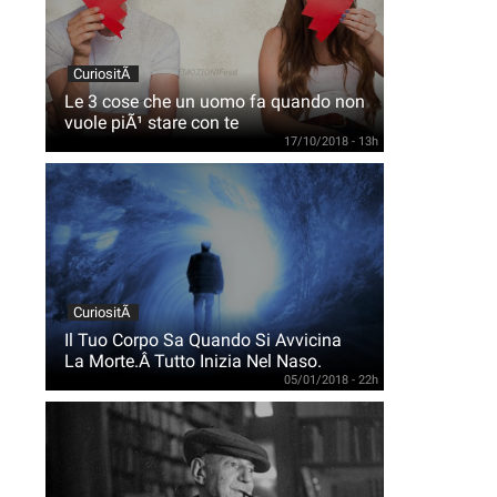
CuriositÃ
Le 3 cose che un uomo fa quando non
vuole piÃ¹ stare con te
17/10/2018 - 13h
CuriositÃ
Il Tuo Corpo Sa Quando Si Avvicina
La Morte.Â Tutto Inizia Nel Naso.
05/01/2018 - 22h