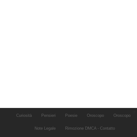
Curiosità
Pensieri
Poesie
Oroscopo
Oroscopo
Note Legale
Rimozione DMCA - Contatto