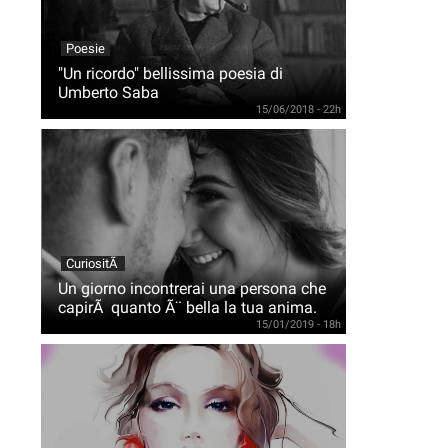
Poesie
"Un ricordo" bellissima poesia di
Umberto Saba
15/06/2018 - 22h
CuriositÃ
Un giorno incontrerai una persona che
capirÃ quanto Ã¨ bella la tua anima.
15/01/2019 - 18h