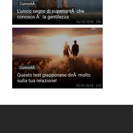
CuriositÃ
L'unico segno di superioritÃ che
conosco Ã¨ la gentilezza
16/10/2018 - 20h
CuriositÃ
Questo test giapponese dirÃ molto
sulla tua relazione!
23/01/2018 - 21h