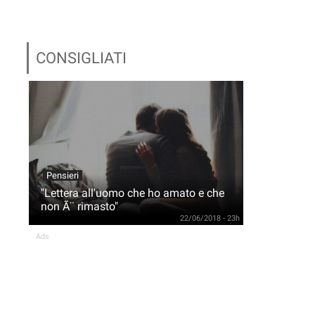
CONSIGLIATI
Pensieri
"Lettera all'uomo che ho amato e che
non Ã¨ rimasto"
22/06/2018 - 23h
Ads