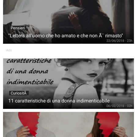
Pensieri
"Lettera all'uomo che ho amato e che non Ã¨ rimasto"
22/06/2018 - 23h
Ads
CuriositÃ
11 caratteristiche di una donna indimenticabile
06/02/2018 - 02h