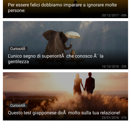
Per essere felici dobbiamo imparare a ignorare molte
persone:
20/12/2017 - 00h
CuriositÃ
L'unico segno di superioritÃ che conosco Ã¨ la
gentilezza
16/10/2018 - 20h
CuriositÃ
Questo test giapponese dirÃ molto sulla tua relazione!
23/01/2018 - 21h