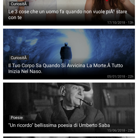
CuriositÃ
Le 3 cose che un uomo fa quando non vuole piÃ¹ stare
con te
17/10/2018 - 13h
CuriositÃ
Il Tuo Corpo Sa Quando Si Avvicina La Morte.Â Tutto
Inizia Nel Naso.
05/01/2018 - 22h
Poesie
"Un ricordo" bellissima poesia di Umberto Saba
15/06/2018 - 22h