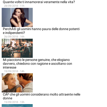
Quante volte ti innamorerai veramente nella vita?
28/09/2018 - 11h
PerchÃ© gli uomini hanno paura delle donne potenti
e indipendenti?
26/09/2018 - 16h
Mi piacciono le persone genuine, che elogiano
davvero, chiedono con ragione e ascoltano con
interesse
19/09/2018 - 14h
CiÃ² che gli uomini considerano molto attraente nelle
donne
15/09/2018 - 13h