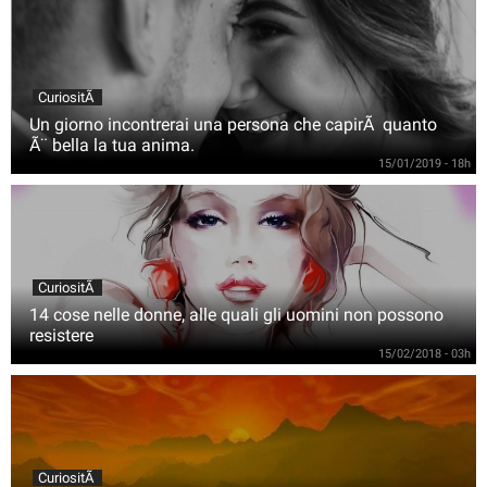
CuriositÃ
Un giorno incontrerai una persona che capirÃ quanto
Ã¨ bella la tua anima.
15/01/2019 - 18h
CuriositÃ
14 cose nelle donne, alle quali gli uomini non possono
resistere
15/02/2018 - 03h
CuriositÃ