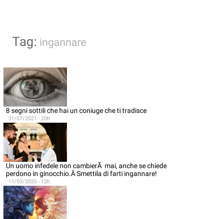
Tag:
ingannare
8 segni sottili che hai un coniuge che ti tradisce
31/07/2021 - 20h
Un uomo infedele non cambierÃ mai, anche se chiede
perdono in ginocchio.Â Smettila di farti ingannare!
11/03/2020 - 12h