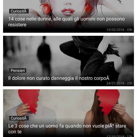
CuriositÃ
14 cose nelle donne, alle quali gli uomini non possono
resistere
15/02/2018 - 03h
Pensieri
Il dolore non curato danneggia il nostro corpoÂ
24/01/2018 - 22h
CuriositÃ
Le 3 cose che un uomo fa quando non vuole piÃ¹ stare
con te
17/10/2018 - 13h