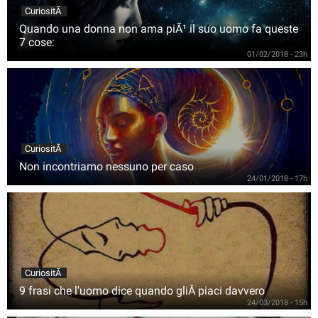
CuriositÃ
Quando una donna non ama piÃ¹ il suo uomo fa queste
7 cose:
01/02/2018 - 23h
CuriositÃ
Non incontriamo nessuno per caso
24/01/2018 - 17h
CuriositÃ
9 frasi che l'uomo dice quando gliÂ piaci davvero
24/03/2018 - 15h