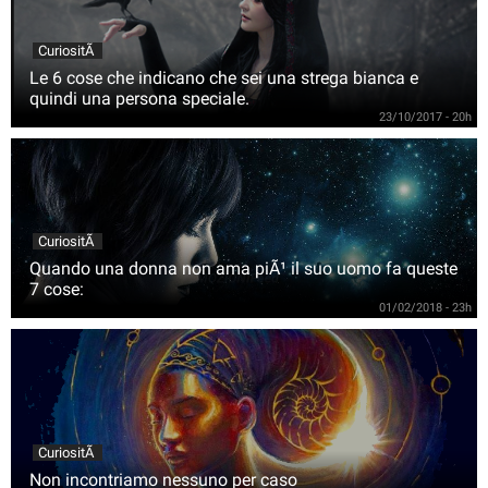
CuriositÃ
Le 6 cose che indicano che sei una strega bianca e
quindi una persona speciale.
23/10/2017 - 20h
CuriositÃ
Quando una donna non ama piÃ¹ il suo uomo fa queste
7 cose:
01/02/2018 - 23h
CuriositÃ
Non incontriamo nessuno per caso