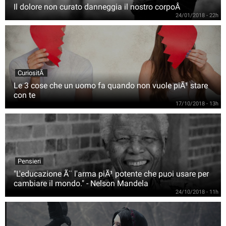
Il dolore non curato danneggia il nostro corpoÂ
24/01/2018 - 22h
CuriositÃ
Le 3 cose che un uomo fa quando non vuole piÃ¹ stare
con te
17/10/2018 - 13h
Pensieri
"L'educazione Ã¨ l'arma piÃ¹ potente che puoi usare per
cambiare il mondo." - Nelson Mandela
24/10/2018 - 11h