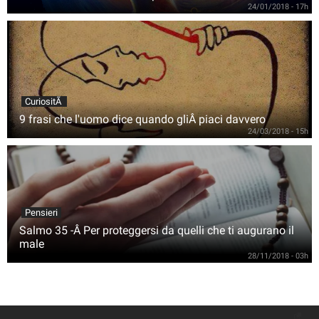
24/01/2018 - 17h
CuriositÃ
9 frasi che l'uomo dice quando gliÂ piaci davvero
24/03/2018 - 15h
Pensieri
Salmo 35 -Â Per proteggersi da quelli che ti augurano il
male
28/11/2018 - 03h