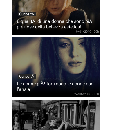
CuriositÃ
8 qualitÃ di una donna che sono piÃ¹
preziose della bellezza estetica!
19/01/2019 - 00h
CuriositÃ
Le donne piÃ¹ forti sono le donne con
l'ansia
24/06/2018 - 15h