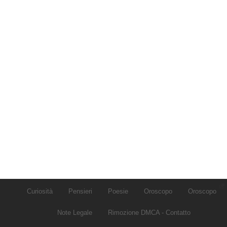
Curiosità
Pensieri
Poesie
Oroscopo
Oroscopo
Note Legale
Rimozione DMCA - Contatto