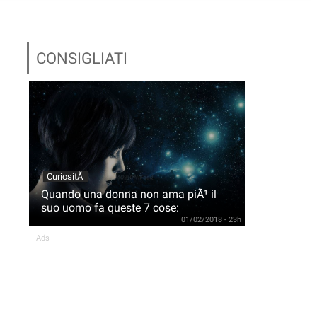
CONSIGLIATI
CuriositÃ
Quando una donna non ama piÃ¹ il
suo uomo fa queste 7 cose:
01/02/2018 - 23h
Ads