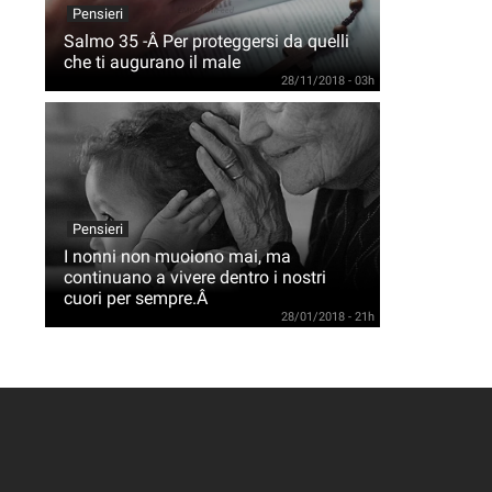
Pensieri
Salmo 35 -Â Per proteggersi da quelli
che ti augurano il male
28/11/2018 - 03h
Pensieri
I nonni non muoiono mai, ma
continuano a vivere dentro i nostri
cuori per sempre.Â
28/01/2018 - 21h