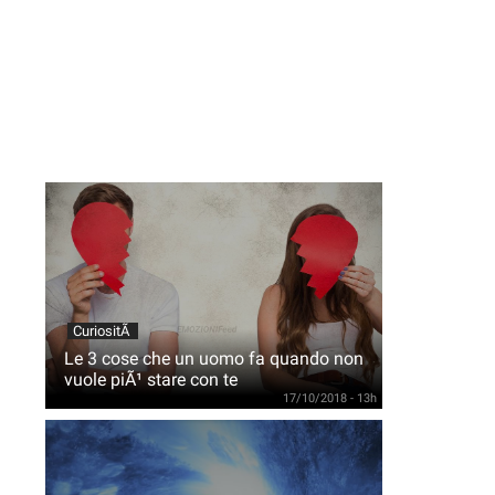
CuriositÃ
Le 3 cose che un uomo fa quando non
vuole piÃ¹ stare con te
17/10/2018 - 13h