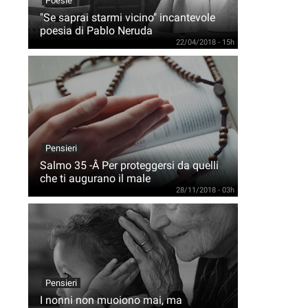
Poesie
"Se saprai starmi vicino" incantevole
poesia di Pablo Neruda
22/04/2018 - 15h
Pensieri
Salmo 35 -Â Per proteggersi da quelli
che ti augurano il male
28/11/2018 - 03h
Pensieri
I nonni non muoiono mai, ma