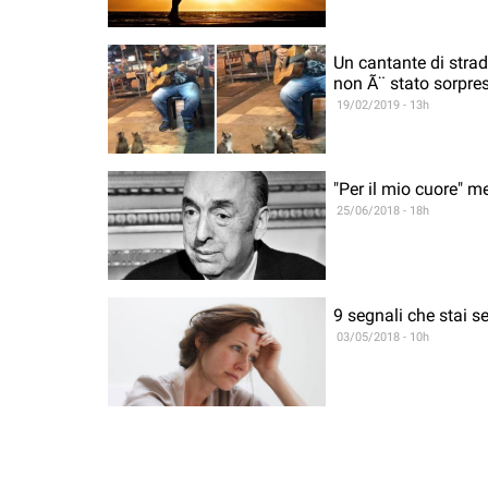
Un cantante di strad
non Ã¨ stato sorpres
19/02/2019 - 13h
"Per il mio cuore" m
25/06/2018 - 18h
9 segnali che stai s
03/05/2018 - 10h