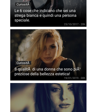
CuriositÃ
Le 6 cose che indicano che sei una
strega bianca e quindi una persona
speciale.
23/10/2017 - 20h
CuriositÃ
8 qualitÃ di una donna che sono piÃ¹
preziose della bellezza estetica!
19/01/2019 - 00h