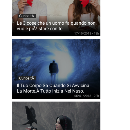
CuriositÃ
Le 3 cose che un uomo fa quando non
vuole piÃ¹ stare con te
17/10/2018 - 13h
CuriositÃ
Il Tuo Corpo Sa Quando Si Avvicina
La Morte.Â Tutto Inizia Nel Naso.
05/01/2018 - 22h