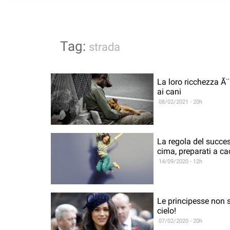
Tag:
strada
La loro ricchezza Ã¨
ai cani
08/02/2021 - 20h
La regola del succes
cima, preparati a ca
14/09/2020 - 12h
Le principesse non s
cielo!
07/02/2020 - 20h