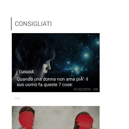
CONSIGLIATI
CuriositÃ
Quando una donna non ama piÃ¹ il
suo uomo fa queste 7 cose:
01/02/2018 - 23h
Ads