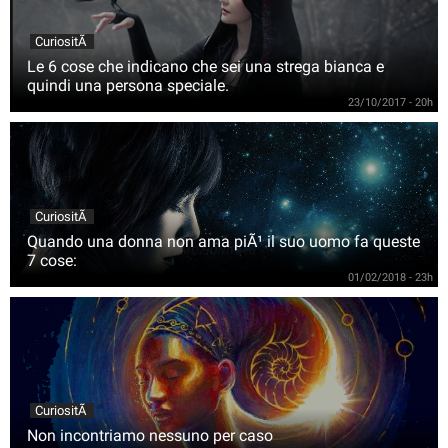
CuriositÃ
Le 6 cose che indicano che sei una strega bianca e
quindi una persona speciale.
23/10/2017 - 20h
CuriositÃ
Quando una donna non ama piÃ¹ il suo uomo fa queste
7 cose:
01/02/2018 - 23h
CuriositÃ
Non incontriamo nessuno per caso