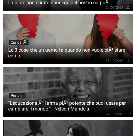
Il dolore non curato danneggia il nostro corpoÂ
24/01/2018 - 22h
CuriositÃ
Le 3 cose che un uomo fa quando non vuole piÃ¹ stare
con te
17/10/2018 - 13h
Pensieri
"L'educazione Ã¨ l'arma piÃ¹ potente che puoi usare per
cambiare il mondo." - Nelson Mandela
24/10/2018 - 11h