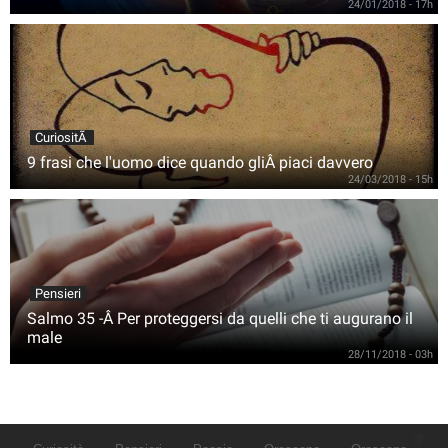
24/01/2018 - 17h
CuriositÃ
9 frasi che l'uomo dice quando gliÂ piaci davvero
24/03/2018 - 15h
Pensieri
Salmo 35 -Â Per proteggersi da quelli che ti augurano il
male
28/11/2018 - 03h