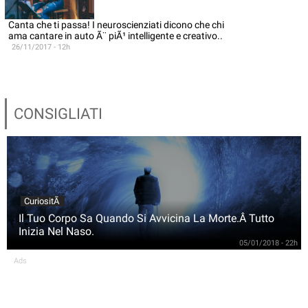
Canta che ti passa! I neuroscienziati dicono che chi
ama cantare in auto Ã¨ piÃ¹ intelligente e creativo..
26/11/2017 - 12h
CONSIGLIATI
CuriositÃ
Il Tuo Corpo Sa Quando Si Avvicina La Morte.Â Tutto
Inizia Nel Naso.
05/01/2018 - 22h
Ads