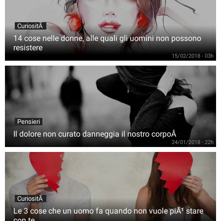
CuriositÃ
14 cose nelle donne, alle quali gli uomini non possono
resistere
15/02/2018 - 03h
Pensieri
Il dolore non curato danneggia il nostro corpoÂ
24/01/2018 - 22h
CuriositÃ
Le 3 cose che un uomo fa quando non vuole piÃ¹ stare
con te