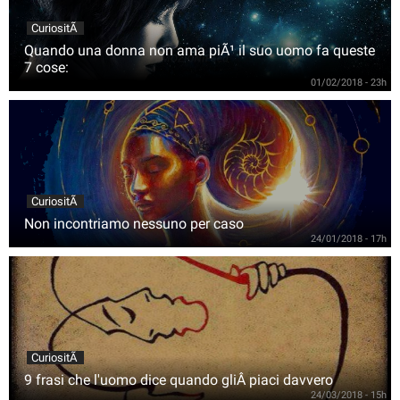
CuriositÃ
Quando una donna non ama piÃ¹ il suo uomo fa queste
7 cose:
01/02/2018 - 23h
CuriositÃ
Non incontriamo nessuno per caso
24/01/2018 - 17h
CuriositÃ
9 frasi che l'uomo dice quando gliÂ piaci davvero
24/03/2018 - 15h