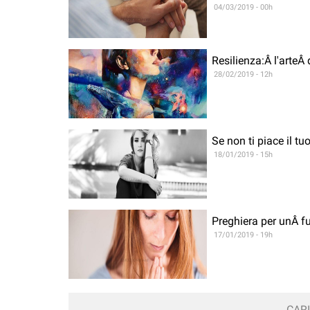
04/03/2019 - 00h
Resilienza:Â l'arteÂ 
28/02/2019 - 12h
Se non ti piace il tu
18/01/2019 - 15h
Preghiera per unÂ fu
17/01/2019 - 19h
CARI