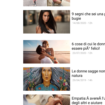
9 segni che sei una 
bugie
14/08/2020 - 12h
6 cose di cui le don
essere piÃ¹ felici!
23/07/2020 - 12h
Le donne sagge non 
natura
29/04/2019 - 14h
Empatia:Â avereÂ l'u
degli altri e aiutare