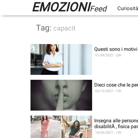
EMOZIONI
Feed
Curiosit
Tag:
capacit
Questi sono i motivi
01/06/2022 - 23h
Dieci cose che le pe
03/12/2021 - 12h
Insegna alle person
disabilitÃ , fisica p
14/05/2021 - 12h