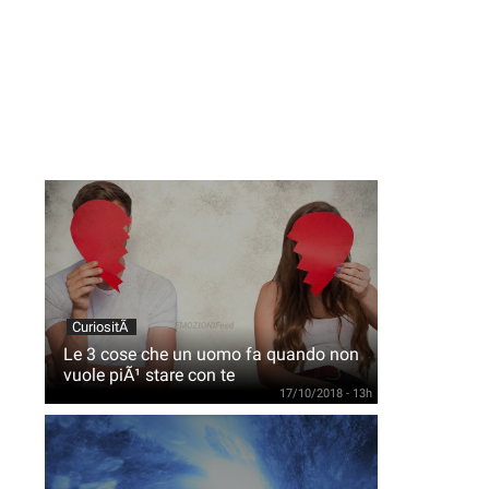
CuriositÃ
Le 3 cose che un uomo fa quando non
vuole piÃ¹ stare con te
17/10/2018 - 13h