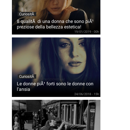
CuriositÃ
8 qualitÃ di una donna che sono piÃ¹
preziose della bellezza estetica!
19/01/2019 - 00h
CuriositÃ
Le donne piÃ¹ forti sono le donne con
l'ansia
24/06/2018 - 15h