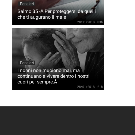
Pensieri
Salmo 35 -Â Per proteggersi da quelli
che ti augurano il male
28/11/2018 - 03h
Pensieri
I nonni non muoiono mai, ma
continuano a vivere dentro i nostri
cuori per sempre.Â
28/01/2018 - 21h