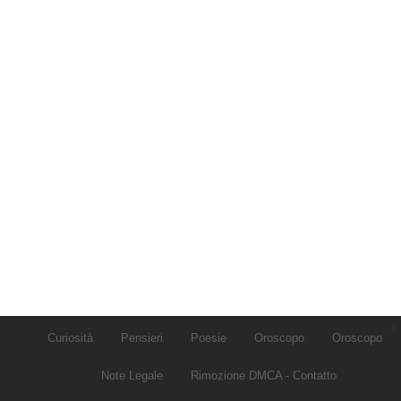
Curiosità
Pensieri
Poesie
Oroscopo
Oroscopo
Note Legale
Rimozione DMCA - Contatto