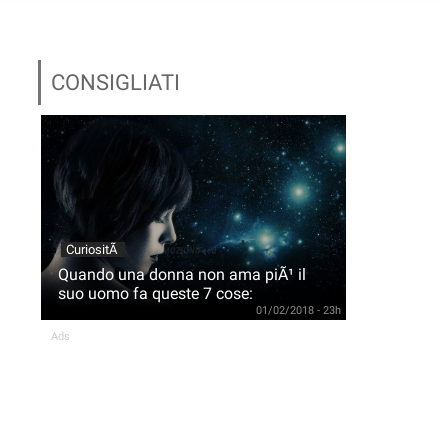
CONSIGLIATI
CuriositÃ
Quando una donna non ama piÃ¹ il
suo uomo fa queste 7 cose:
01/02/2018 - 23h
Ads