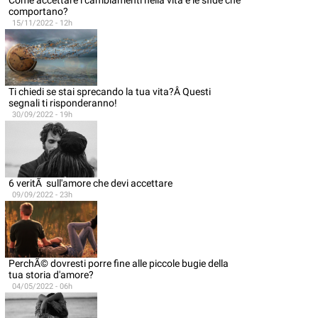
Come accettare i cambiamenti nella vita e le sfide che
comportano?
15/11/2022 - 12h
Ti chiedi se stai sprecando la tua vita?Â Questi
segnali ti risponderanno!
30/09/2022 - 19h
6 veritÃ sull'amore che devi accettare
09/09/2022 - 23h
PerchÃ© dovresti porre fine alle piccole bugie della
tua storia d'amore?
04/05/2022 - 06h