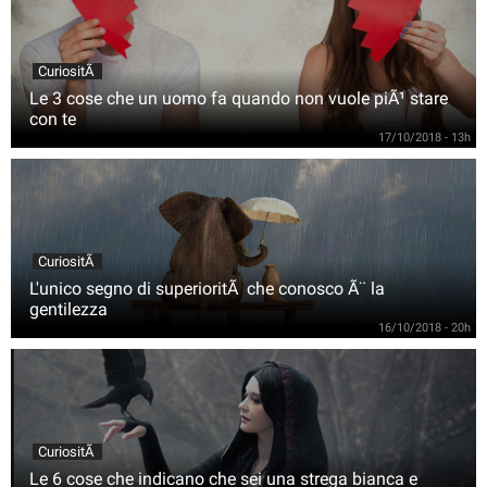
CuriositÃ
Le 3 cose che un uomo fa quando non vuole piÃ¹ stare
con te
17/10/2018 - 13h
CuriositÃ
L'unico segno di superioritÃ che conosco Ã¨ la
gentilezza
16/10/2018 - 20h
CuriositÃ
Le 6 cose che indicano che sei una strega bianca e