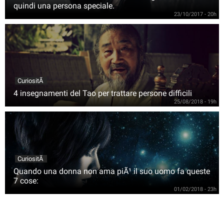
quindi una persona speciale.
23/10/2017 - 20h
CuriositÃ
4 insegnamenti del Tao per trattare persone difficili
25/08/2018 - 19h
CuriositÃ
Quando una donna non ama piÃ¹ il suo uomo fa queste
7 cose:
01/02/2018 - 23h