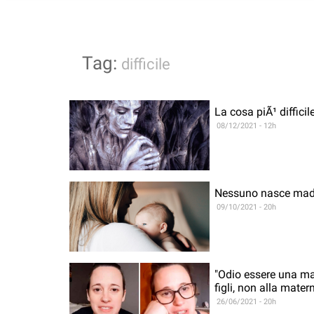
Tag:
difficile
La cosa piÃ¹ diffic
08/12/2021 - 12h
Nessuno nasce madr
09/10/2021 - 20h
"Odio essere una ma
figli, non alla matern
26/06/2021 - 20h