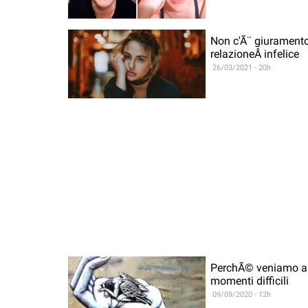
Non c'Ã¨ giuramento
relazioneÂ infelice
26/03/2021 - 20h
PerchÃ© veniamo ab
momenti difficili
09/09/2020 - 12h