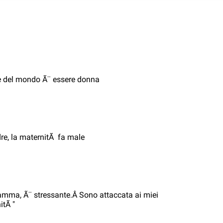
ile del mondo Ã¨ essere donna
e, la maternitÃ fa male
mma, Ã¨ stressante.Â Sono attaccata ai miei
itÃ "