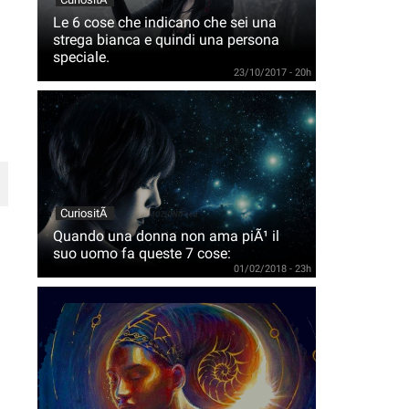
Le 6 cose che indicano che sei una
strega bianca e quindi una persona
speciale.
23/10/2017 - 20h
CuriositÃ
Quando una donna non ama piÃ¹ il
suo uomo fa queste 7 cose:
01/02/2018 - 23h