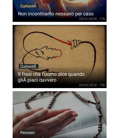
CuriositÃ
Non incontriamo nessuno per caso
24/01/2018 - 17h
CuriositÃ
9 frasi che l'uomo dice quando
gliÂ piaci davvero
24/03/2018 - 15h
Pensieri