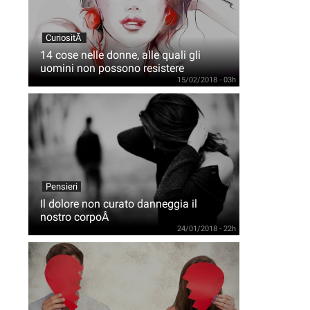
CuriositÃ
14 cose nelle donne, alle quali gli
uomini non possono resistere
15/02/2018 - 03h
Pensieri
Il dolore non curato danneggia il
nostro corpoÂ
24/01/2018 - 22h