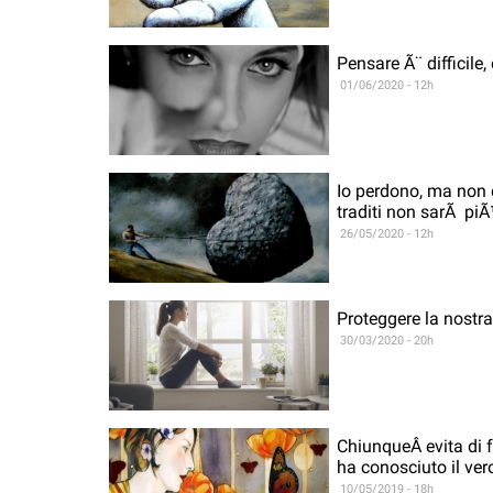
Pensare Ã¨ difficile
01/06/2020 - 12h
Io perdono, ma non d
traditi non sarÃ piÃ¹
26/05/2020 - 12h
Proteggere la nostra
30/03/2020 - 20h
ChiunqueÂ evita di f
ha conosciuto il ver
10/05/2019 - 18h