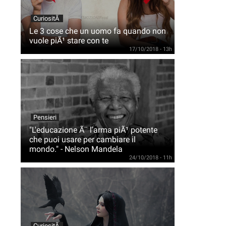
CuriositÃ
Le 3 cose che un uomo fa quando non
vuole piÃ¹ stare con te
17/10/2018 - 13h
Pensieri
"L'educazione Ã¨ l'arma piÃ¹ potente
che puoi usare per cambiare il
mondo." - Nelson Mandela
24/10/2018 - 11h
CuriositÃ