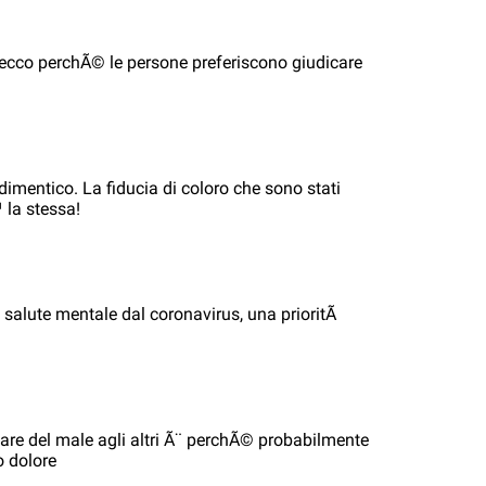
, ecco perchÃ© le persone preferiscono giudicare
imentico. La fiducia di coloro che sono stati
 la stessa!
 salute mentale dal coronavirus, una prioritÃ
are del male agli altri Ã¨ perchÃ© probabilmente
o dolore