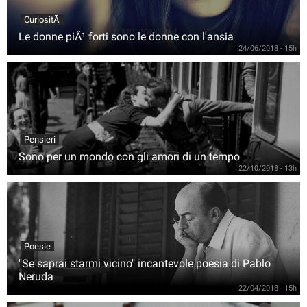
CuriositÃ
Le donne piÃ¹ forti sono le donne con l'ansia
24/06/2018 - 15h
Pensieri
Sono per un mondo con gli amori di un tempo
22/10/2018 - 13h
Poesie
"Se saprai starmi vicino" incantevole poesia di Pablo
Neruda
22/04/2018 - 15h