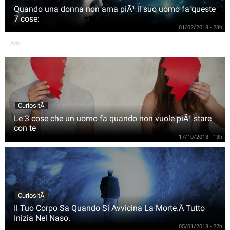
Quando una donna non ama piÃ¹ il suo uomo fa queste
7 cose:
01/02/2018 - 23h
Ads
CuriositÃ
Le 3 cose che un uomo fa quando non vuole piÃ¹ stare
con te
17/10/2018 - 13h
CuriositÃ
Il Tuo Corpo Sa Quando Si Avvicina La Morte.Â Tutto
Inizia Nel Naso.
05/01/2018 - 22h