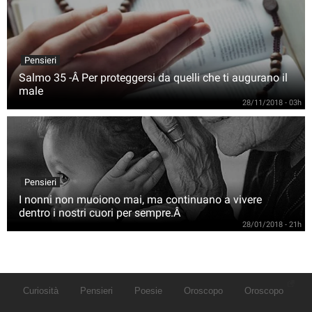
Pensieri
Salmo 35 -Â Per proteggersi da quelli che ti augurano il
male
28/11/2018 - 03h
Pensieri
I nonni non muoiono mai, ma continuano a vivere
dentro i nostri cuori per sempre.Â
28/01/2018 - 21h
Curiosità
Pensieri
Poesie
Oroscopo
Oroscopo