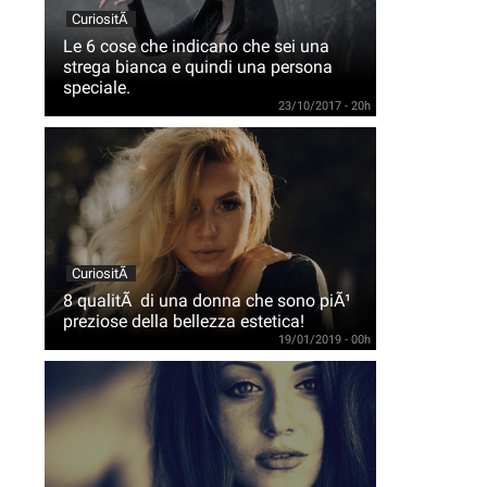
CuriositÃ
Le 6 cose che indicano che sei una
strega bianca e quindi una persona
speciale.
23/10/2017 - 20h
CuriositÃ
8 qualitÃ di una donna che sono piÃ¹
preziose della bellezza estetica!
19/01/2019 - 00h