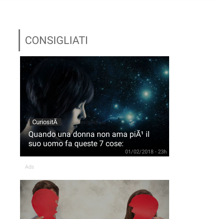
CONSIGLIATI
CuriositÃ
Quando una donna non ama piÃ¹ il
suo uomo fa queste 7 cose:
01/02/2018 - 23h
Ads