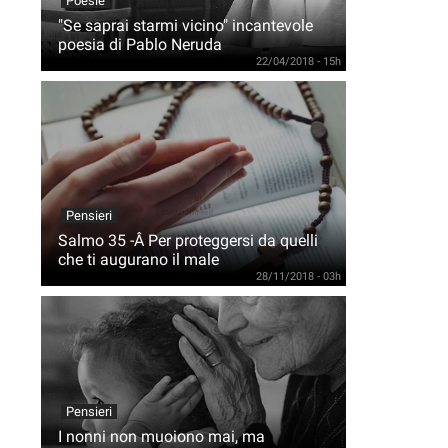
Poesie
"Se saprai starmi vicino" incantevole
poesia di Pablo Neruda
22/04/2018 - 15h
Pensieri
Salmo 35 -Â Per proteggersi da quelli
che ti augurano il male
28/11/2018 - 03h
Pensieri
I nonni non muoiono mai, ma