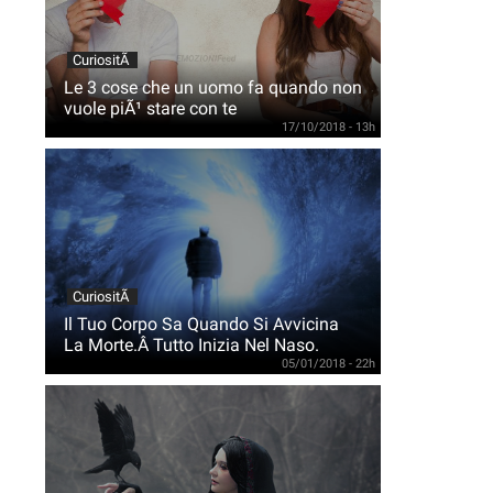
CuriositÃ
Le 3 cose che un uomo fa quando non
vuole piÃ¹ stare con te
17/10/2018 - 13h
CuriositÃ
Il Tuo Corpo Sa Quando Si Avvicina
La Morte.Â Tutto Inizia Nel Naso.
05/01/2018 - 22h