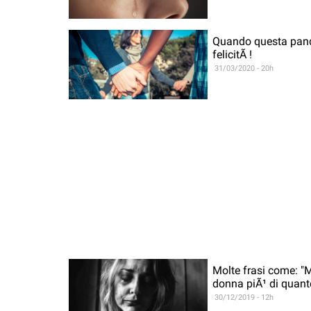
Quando questa pande
felicitÃ !
31/03/2020 - 20h
Molte frasi come: "M
donna piÃ¹ di quant
30/12/2019 - 12h